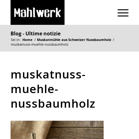
Blog - Ultime notizie
Sei in:
Home
/
Muskatmühle aus Schweizer Nussbaumholz
/
muskatnuss-muehle-nussbaumholz
muskatnuss-
muehle-
nussbaumholz