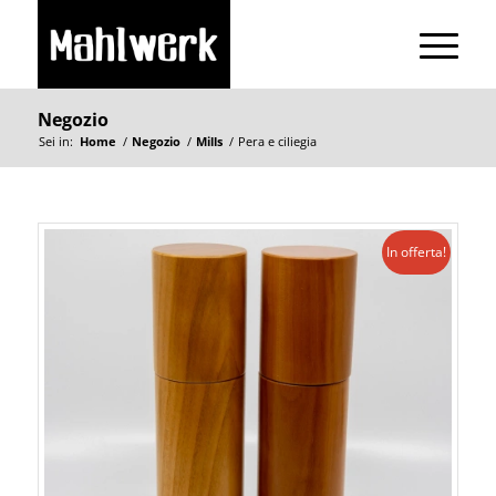
Negozio
Sei in:
Home
/
Negozio
/
Mills
/
Pera e ciliegia
In offerta!