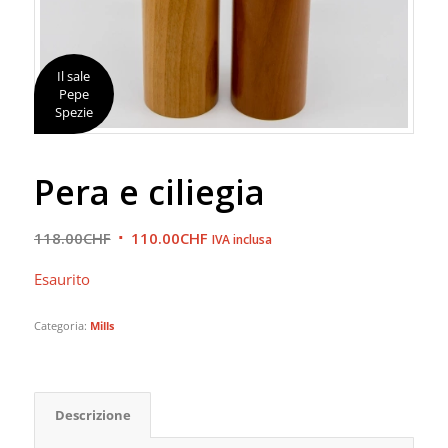
Il sale
Pepe
Spezie
Pera e ciliegia
Il
Il
118.00
CHF
110.00
CHF
IVA inclusa
prezzo
prezzo
Esaurito
originale
attuale
era:
è:
Categoria:
Mills
118.00CHF.
110.00CHF.
Descrizione