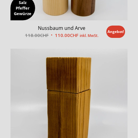
Salz
Pfeffer
Gewürze
Nussbaum und Arve
Angebot!
Ursprünglicher
Aktueller
118.00
CHF
110.00
CHF
inkl. MwSt.
Preis
Preis
war:
ist:
118.00CHF
110.00CHF.