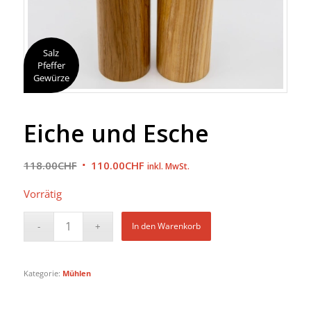
Salz
Pfeffer
Gewürze
Eiche und Esche
Ursprünglicher
Aktueller
118.00
CHF
110.00
CHF
inkl. MwSt.
Preis
Preis
Vorrätig
war:
ist:
118.00CHF
110.00CHF.
In den Warenkorb
Kategorie:
Mühlen