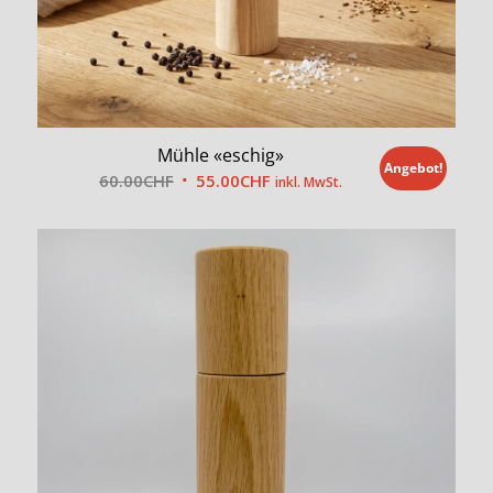
Mühle «eschig»
Angebot!
Ursprünglicher
Aktueller
60.00
CHF
55.00
CHF
inkl. MwSt.
Preis
Preis
war:
ist:
60.00CHF
55.00CHF.