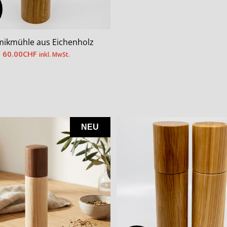
ikmühle aus Eichenholz
60.00
CHF
inkl. MwSt.
NEU