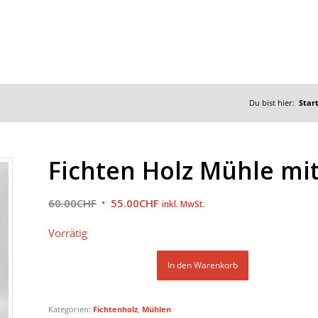
Du bist hier:
Star
Fichten Holz Mühle m
Ursprünglicher
Aktueller
60.00
CHF
55.00
CHF
inkl. MwSt.
Preis
Preis
Vorrätig
war:
ist:
60.00CHF
55.00CHF.
In den Warenkorb
Kategorien:
Fichtenholz
,
Mühlen