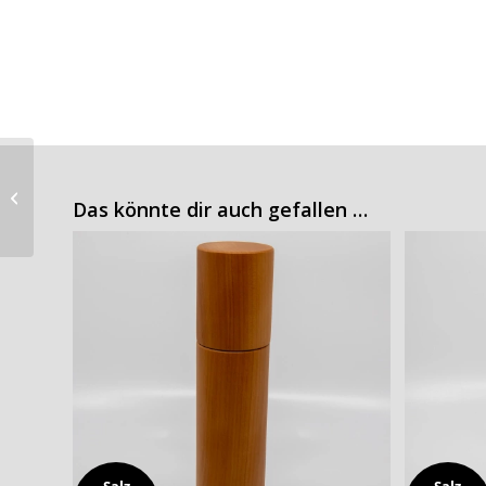
Salz
Nussbaum und Eiche
Pfeffer
Das könnte dir auch gefallen …
Gewürze