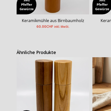
Salz
Salz
Pfeffer
Pfeffer
Gewürze
Gewürze
Keramikmühle aus Birnbaumholz
Keram
60.00
CHF
inkl. MwSt.
Ähnliche Produkte